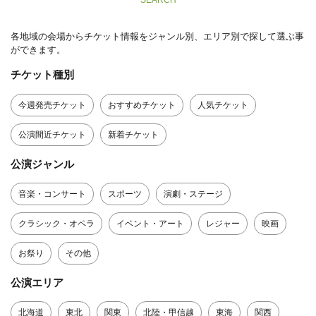
SEARCH
各地域の会場からチケット情報をジャンル別、エリア別で探して選ぶ事
ができます。
チケット種別
今週発売チケット
おすすめチケット
人気チケット
公演間近チケット
新着チケット
公演ジャンル
音楽・コンサート
スポーツ
演劇・ステージ
クラシック・オペラ
イベント・アート
レジャー
映画
お祭り
その他
公演エリア
北海道
東北
関東
北陸・甲信越
東海
関西