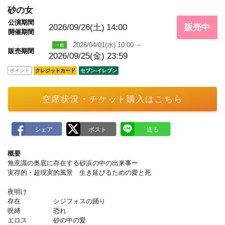
m
a
砂の女
r
公演期間
k
2026/09/26(土)
14:00
販売中
開催期間
2026/04/01(水) 10:00 ～
販売期間
2026/09/25(金) 23:59
ポイント
クレジットカード
セブン‐イレブン
空席状況・チケット購入はこちら
概要
無意識の奥底に存在する砂浜の中の出来事ー
実存的・超現実的風景 生き延びるための愛と死
夜明け
存在 シジフォスの踊り
呪縛 恐れ
エロス 砂の中の愛