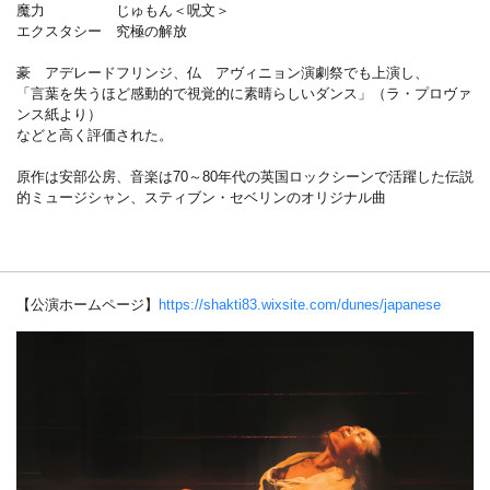
魔力 じゅもん＜呪文＞
エクスタシー 究極の解放
豪 アデレードフリンジ、仏 アヴィニョン演劇祭でも上演し、
「言葉を失うほど感動的で視覚的に素晴らしいダンス」（ラ・プロヴァ
ンス紙より）
などと高く評価された。
原作は安部公房、音楽は70～80年代の英国ロックシーンで活躍した伝説
的ミュージシャン、スティブン・セベリンのオリジナル曲
【公演ホームページ】
https://shakti83.wixsite.com/dunes/japanese