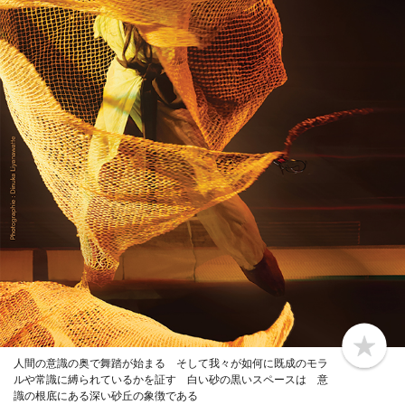
b
人間の意識の奥で舞踏が始まる そして我々が如何に既成のモラ
o
ルや常識に縛られているかを証す 白い砂の黒いスペースは 意
o
k
識の根底にある深い砂丘の象徴である