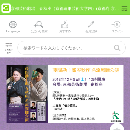
京都芸術劇場 春秋座（京都造形芸術大学内）(京都府 京都市) のチケット情報
Language
こだわり検索
おすすめ
会員登録
ログイン
こだわり
条件