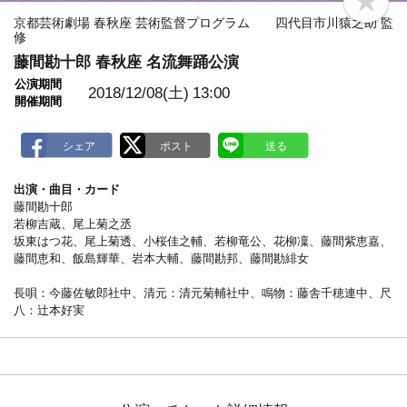
b
o
京都芸術劇場 春秋座 芸術監督プログラム 四代目市川猿之助 監
o
修
k
藤間勘十郎 春秋座 名流舞踊公演
m
a
公演期間
r
2018/12/08(土)
13:00
開催期間
k
出演・曲目・カード
藤間勘十郎
若柳吉蔵、尾上菊之丞
坂東はつ花、尾上菊透、小桜佳之輔、若柳竜公、花柳凜、藤間紫恵嘉、
藤間恵和、飯島輝華、岩本大輔、藤間勘邦、藤間勘緋女
長唄：今藤佐敏郎社中、清元：清元菊輔社中、鳴物：藤舎千穂連中、尺
八：辻本好実