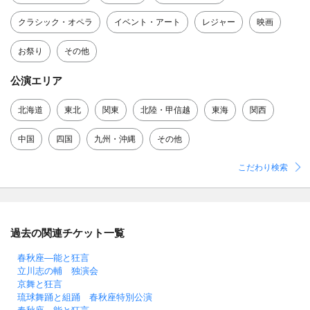
クラシック・オペラ
イベント・アート
レジャー
映画
お祭り
その他
公演エリア
北海道
東北
関東
北陸・甲信越
東海
関西
中国
四国
九州・沖縄
その他
こだわり検索
過去の関連チケット一覧
春秋座―能と狂言
立川志の輔 独演会
京舞と狂言
琉球舞踊と組踊 春秋座特別公演