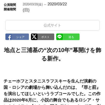
k
2020/03/22
2020/03/20(金) ～
公演期間
m
開催期間
(日)
a
r
k
公式サイト
地点と三浦基の“次の10年”幕開けを飾
る新作。
チェーホフとスタニスラフスキーを生んだ演劇の
国・ロシアの劇場から舞い込んだのは、『罪と罰』
を演出してほしいというラブコールでした。この作
品は2020年6月に、小説の舞台でもあるロシア・サ