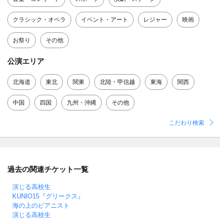
クラシック・オペラ
イベント・アート
レジャー
映画
お祭り
その他
公演エリア
北海道
東北
関東
北陸・甲信越
東海
関西
中国
四国
九州・沖縄
その他
こだわり検索
過去の関連チケット一覧
演じる高校生
KUNIO15『グリークス』
海の上のピアニスト
演じる高校生