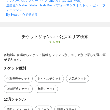
ノンバーバルシアター『ギア-GEAR-』(10-12月公演)
遠藤薫＼Maher Shalal Hash Baz パフォーマンス｜ミトゥ・セン パフ
ォーマンス
By Heart－心で覚える
チケットジャンル・公演エリア検索
SEARCH
各地域の会場からチケット情報をジャンル別、エリア別で探して選ぶ事
ができます。
チケット種別
今週発売チケット
おすすめチケット
人気チケット
公演間近チケット
新着チケット
公演ジャンル
音楽・コンサート
スポーツ
演劇・ステージ