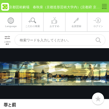
京都芸術劇場 春秋座（京都造形芸術大学内）(京都府 京都市) のチケット情報
Language
こだわり検索
おすすめ
会員登録
ログイン
こだわり
条件
b
o
罪と罰
o