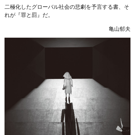
二極化したグローバル社会の悲劇を予言する書、そ
れが『罪と罰』だ。
亀山郁夫