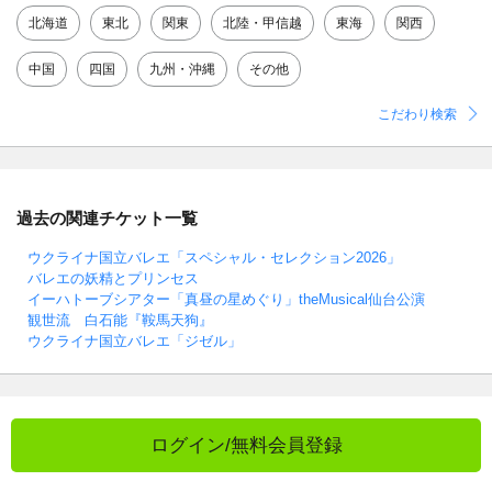
北海道
東北
関東
北陸・甲信越
東海
関西
中国
四国
九州・沖縄
その他
こだわり検索
過去の関連チケット一覧
ウクライナ国立バレエ「スペシャル・セレクション2026」
バレエの妖精とプリンセス
イーハトーブシアター「真昼の星めぐり」theMusical仙台公演
観世流 白石能『鞍馬天狗』
ウクライナ国立バレエ「ジゼル」
ログイン/無料会員登録