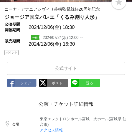
b
o
ニーナ・アナニアシヴィリ芸術監督就任20周年記念
o
ジョージア国立バレエ「くるみ割り人形」
k
m
公演期間
a
2024/12/06(金)
18:30
開催期間
r
k
2024/07/24(水) 12:00 ～
販売期間
2024/12/06(金) 16:30
ポイント
公式サイト
公演・チケット詳細情報
東京エレクトロンホール宮城 大ホール(宮城県 仙
会場
台市)
アクセス情報