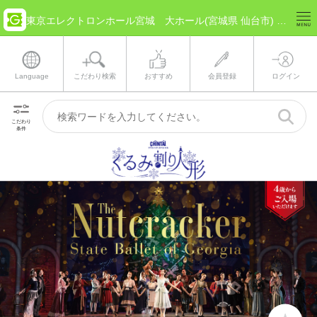
東京エレクトロンホール宮城 大ホール(宮城県 仙台市) のチケット情報
Language
こだわり検索
おすすめ
会員登録
ログイン
こだわり
条件