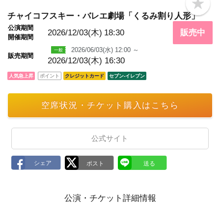
b
o
チャイコフスキー・バレエ劇場「くるみ割り人形」
o
公演期間
k
2026/12/03(木)
18:30
販売中
m
開催期間
a
2026/06/03(水) 12:00 ～
r
販売期間
k
2026/12/03(木) 16:30
人気急上昇
ポイント
クレジットカード
セブン‐イレブン
空席状況・チケット購入はこちら
公式サイト
公演・チケット詳細情報