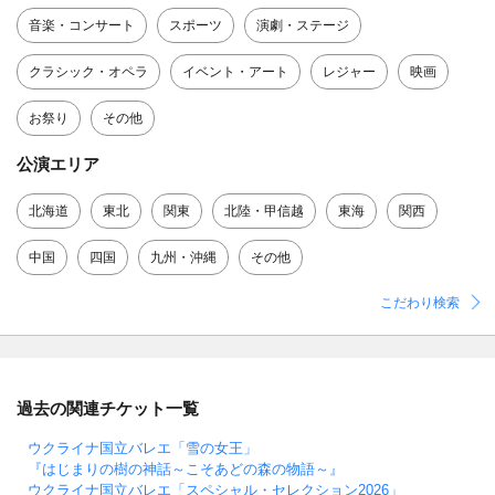
音楽・コンサート
スポーツ
演劇・ステージ
クラシック・オペラ
イベント・アート
レジャー
映画
お祭り
その他
公演エリア
北海道
東北
関東
北陸・甲信越
東海
関西
中国
四国
九州・沖縄
その他
こだわり検索
過去の関連チケット一覧
ウクライナ国立バレエ「雪の女王」
『はじまりの樹の神話～こそあどの森の物語～』
ウクライナ国立バレエ「スペシャル・セレクション2026」