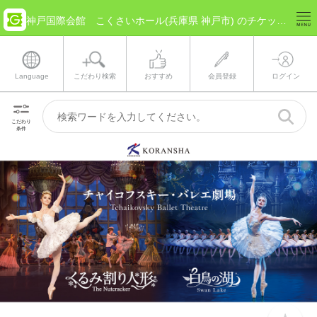
神戸国際会館 こくさいホール(兵庫県 神戸市) のチケット情報
Language
こだわり検索
おすすめ
会員登録
ログイン
こだわり
条件