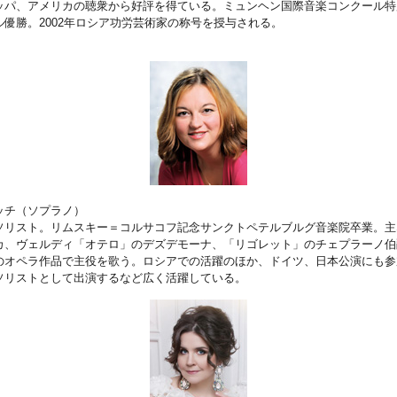
ッパ、アメリカの聴衆から好評を得ている。ミュンヘン国際音楽コンクール特
優勝。2002年ロシア功労芸術家の称号を授与される。
ッチ（ソプラノ）
ソリスト。リムスキー＝コルサコフ記念サンクトペテルブルグ音楽院卒業。主
カ、ヴェルディ「オテロ」のデズデモーナ、「リゴレット」のチェプラーノ伯
のオペラ作品で主役を歌う。ロシアでの活躍のほか、ドイツ、日本公演にも参
ソリストとして出演するなど広く活躍している。