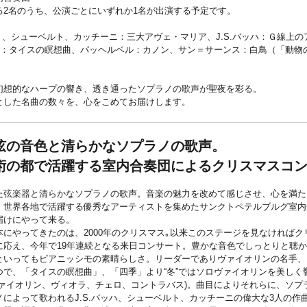
る2名のうち、公演ごとにいずれか1名が出演する予定です。
曲）、シューベルト、カッチーニ：三大アヴェ・マリア、J.S.バッハ：Ｇ線上
スネ：タイスの瞑想曲、パッヘルベル：カノン、サン＝サーンス：白鳥（「動物
幻想的なハープの響き、透き通ったソプラノの歌声が聖夜を彩る。
とした名曲の数々を、心をこめてお届けします。
弦の音色と清らかなソプラノの歌声。
術の都で活躍する室内合奏団によるクリスマスコ
弦楽器と清らかなソプラノの歌声。音楽の魅力を改めて感じさせ、心を満た
、世界各地で活躍する優秀なアーティストを集めたサンクトペテルブルグ室内
届けにやって来る。
にやってきたのは、2000年のクリスマス｡以来このステージを見なければク
に応え、今年で19年連続となる来日コンサート。豊かな音色でしっとりと聴
といってもピアニッシモの素晴らしさ。リーダーでありヴァイオリンの名手、
つで、「タイスの瞑想曲」、「四季」より“冬”ではソロヴァイオリンを美しく
ァイオリン、ヴィオラ、チェロ、コントラバス)。曲目によりそれらに、ソプ
によって歌われるJ.S.バッハ、シューベルト、カッチーニの偉大な3人の作