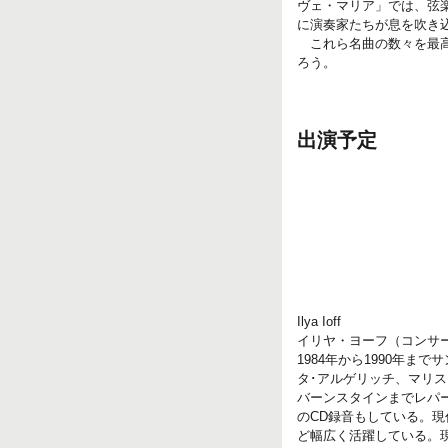
ヴェ・マリア」では、弦
に演奏家たちが息を吹き
これら名曲の数々を最高
ろう。
出演予定
Ilya Ioff
イリヤ・ヨーフ（コンサ
1984年から1990年
タ･アルゲリッチ、マリ
バーンスタインまでレパ
のCD録音もしている。
ど幅広く活躍している。