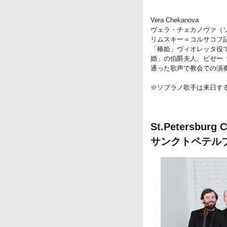
Vera Chekanova
ヴェラ・チェカノヴァ（
リムスキー＝コルサコフ
「椿姫」ヴィオレッタ役
婚」の伯爵夫人、ビゼー
通った歌声で教会での演
※ソプラノ歌手は来日す
St.Petersburg 
サンクトペテル