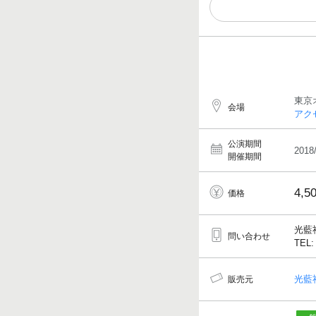
東京
会場
アク
公演期間
2018
開催期間
4,5
価格
光藍
問い合わせ
TEL:
光藍
販売元