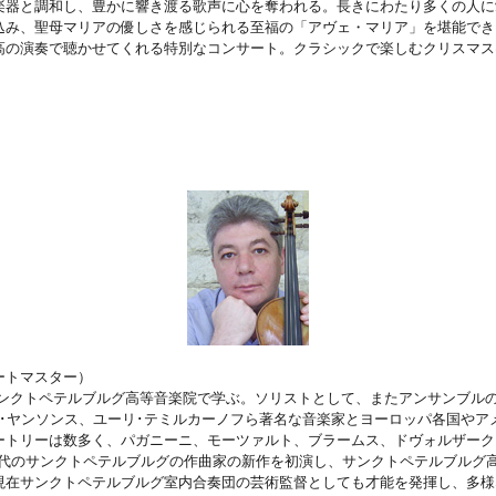
楽器と調和し、豊かに響き渡る歌声に心を奪われる。長きにわたり多くの人に
込み、聖母マリアの優しさを感じられる至福の「アヴェ・マリア」を堪能でき
の演奏で聴かせてくれる特別なコンサート。クラシックで楽しむクリスマス
ートマスター）
までサンクトペテルブルグ高等音楽院で学ぶ。ソリストとして、またアンサンブル
ス･ヤンソンス、ユーリ･テミルカーノフら著名な音楽家とヨーロッパ各国やア
ートリーは数多く、パガニーニ、モーツァルト、ブラームス、ドヴォルザーク
現代のサンクトペテルブルグの作曲家の新作を初演し、サンクトペテルブルグ
現在サンクトペテルブルグ室内合奏団の芸術監督としても才能を発揮し、多様