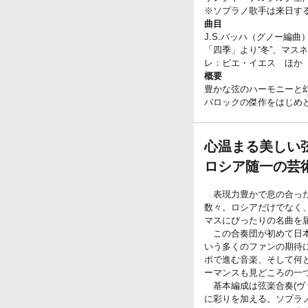
※ソプラノ歌手は来日す
曲目
J.S.バッハ（グノー編
「四季」より“冬”、マ
レ：ピエ・イエス ほか
概要
豊かな弦のハーモニーと
バロックの傑作をはじめ
心温まる美しい
ロシア随一の芸
表現力豊かで息の合った
数々。ロシアだけでなく
マスにぴったりの名曲を
この合奏団が初めて日本
いう多くのファンの期待
ポで進む音楽、そして何
ーマンスも見どころの一
基本編成は弦楽合奏(ヴ
に彩りを加える。ソプラノ