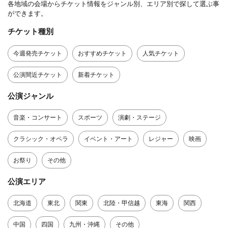
各地域の会場からチケット情報をジャンル別、エリア別で探して選ぶ事
ができます。
チケット種別
今週発売チケット
おすすめチケット
人気チケット
公演間近チケット
新着チケット
公演ジャンル
音楽・コンサート
スポーツ
演劇・ステージ
クラシック・オペラ
イベント・アート
レジャー
映画
お祭り
その他
公演エリア
北海道
東北
関東
北陸・甲信越
東海
関西
中国
四国
九州・沖縄
その他