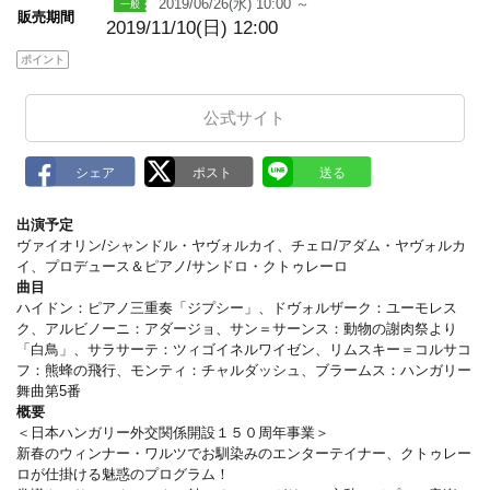
2019/06/26(水) 10:00 ～
販売期間
2019/11/10(日) 12:00
ポイント
公式サイト
出演予定
ヴァイオリン/シャンドル・ヤヴォルカイ、チェロ/アダム・ヤヴォルカ
イ、プロデュース＆ピアノ/サンドロ・クトゥレーロ
曲目
ハイドン：ピアノ三重奏「ジプシー」、ドヴォルザーク：ユーモレス
ク、アルビノーニ：アダージョ、サン＝サーンス：動物の謝肉祭より
「白鳥」、サラサーテ：ツィゴイネルワイゼン、リムスキー＝コルサコ
フ：熊蜂の飛行、モンティ：チャルダッシュ、ブラームス：ハンガリー
舞曲第5番
概要
＜日本ハンガリー外交関係開設１５０周年事業＞
新春のウィンナー・ワルツでお馴染みのエンターテイナー、クトゥレー
ロが仕掛ける魅惑のプログラム！