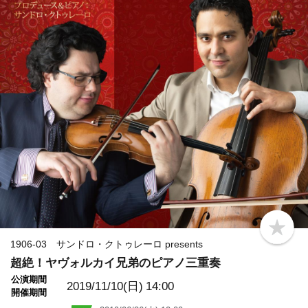
b
o
1906-03 サンドロ・クトゥレーロ presents
o
超絶！ヤヴォルカイ兄弟のピアノ三重奏
k
m
公演期間
a
2019/11/10(日)
14:00
開催期間
r
k