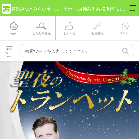
横浜みなとみらいホール 大ホール(神奈川県 横浜市) のチケット情報
Language
こだわり検索
おすすめ
会員登録
ログイン
こだわり
条件