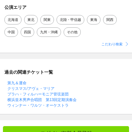
公演エリア
北海道
東北
関東
北陸・甲信越
東海
関西
中国
四国
九州・沖縄
その他
こだわり検索
過去の関連チケット一覧
第九＆運命
クリスマス/アヴェ・マリア
プラハ・フィルハーモニア管弦楽団
横浜並木男声合唱団 第13回定期演奏会
ウィンナー・ワルツ・オーケストラ