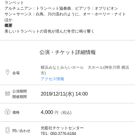
ランペット
アルチュニアン：トランペット協奏曲、ピアソラ：オブリビオン
サン＝サーンス：白鳥、川の流れのように、オー・ホーリー・ナイト
ほか
概要
美しいトランペットの音色が澄んだ冬空に鳴り響く
公演・チケット詳細情報
横浜みなとみらいホール 大ホール(神奈川県 横浜
会場
市)
アクセス情報
公演期間
2019/12/11(水)
14:00
開催期間
4,000
価格
円（税込)
光藍社チケットセンター
問い合わせ
TEL: 050-3776-6184