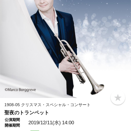
b
o
1908-05 クリスマス・スペシャル・コンサート
o
聖夜のトランペット
k
m
公演期間
a
2019/12/11(水)
14:00
開催期間
r
k