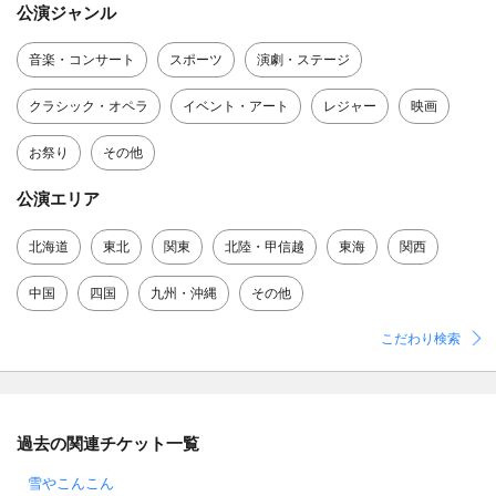
公演ジャンル
音楽・コンサート
スポーツ
演劇・ステージ
クラシック・オペラ
イベント・アート
レジャー
映画
お祭り
その他
公演エリア
北海道
東北
関東
北陸・甲信越
東海
関西
中国
四国
九州・沖縄
その他
こだわり検索
過去の関連チケット一覧
雪やこんこん