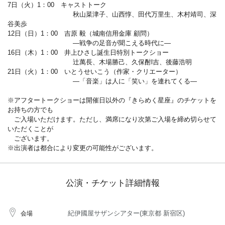
7日（火）1：00 キャストトーク
秋山菜津子、山西惇、田代万里生、木村靖司、深
谷美歩
12日（日）1：00 吉原 毅（城南信用金庫 顧問）
―戦争の足音が聞こえる時代に―
16日（木）1：00 井上ひさし誕生日特別トークショー
辻萬長、木場勝己、久保酎l吉、後藤浩明
21日（火）1：00 いとうせいこう（作家・クリエーター）
―「音楽」は人に「笑い」を連れてくる―
※アフタートークショーは開催日以外の『きらめく星座』のチケットを
お持ちの方でも
ご入場いただけます。ただし、満席になり次第ご入場を締め切らせて
いただくことが
ございます。
※出演者は都合により変更の可能性がございます。
公演・チケット詳細情報
紀伊國屋サザンシアター(東京都 新宿区)
会場