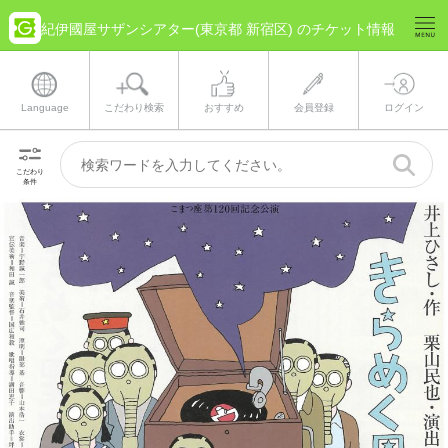
紀伊國屋サザンシアター(東京都 新宿区) のチケット情報
Language
こだわり検索
おすすめ
会員登録
ログイン
こだわり
条件