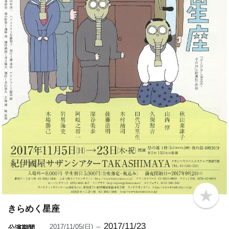
b
o
きらめく星座
o
k
2017/11/23
2017/11/05(日) ～
公演期間