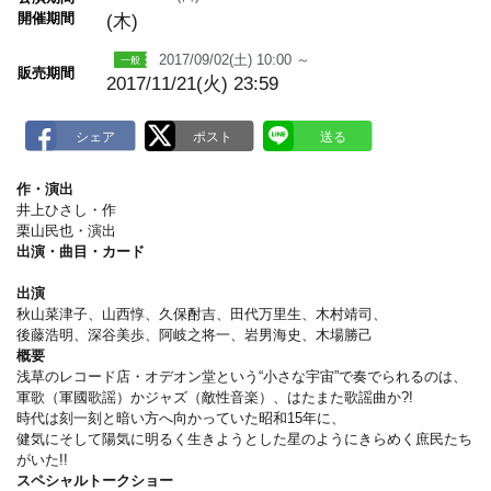
m
開催期間
(木)
a
r
k
2017/09/02(土) 10:00 ～
販売期間
2017/11/21(火) 23:59
作・演出
井上ひさし・作
栗山民也・演出
出演・曲目・カード
出演
秋山菜津子、山西惇、久保酎吉、田代万里生、木村靖司、
後藤浩明、深谷美歩、阿岐之将一、岩男海史、木場勝己
概要
浅草のレコード店・オデオン堂という“小さな宇宙”で奏でられるのは、
軍歌（軍國歌謡）かジャズ（敵性音楽）、はたまた歌謡曲か?!
時代は刻一刻と暗い方へ向かっていた昭和15年に、
健気にそして陽気に明るく生きようとした星のようにきらめく庶民たち
がいた!!
スペシャルトークショー