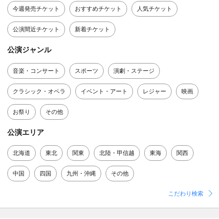
今週発売チケット
おすすめチケット
人気チケット
公演間近チケット
新着チケット
公演ジャンル
音楽・コンサート
スポーツ
演劇・ステージ
クラシック・オペラ
イベント・アート
レジャー
映画
お祭り
その他
公演エリア
北海道
東北
関東
北陸・甲信越
東海
関西
中国
四国
九州・沖縄
その他
こだわり検索