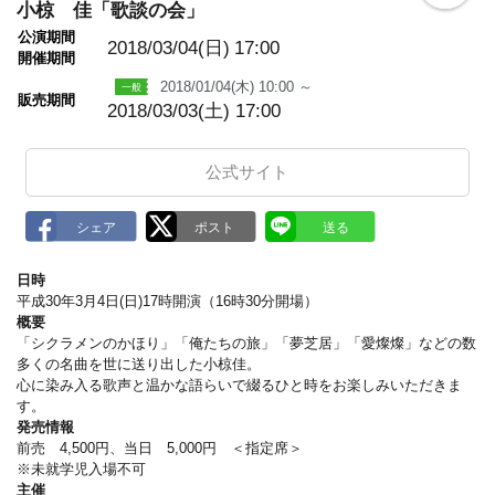
o
小椋 佳「歌談の会」
o
公演期間
k
2018/03/04(日)
17:00
m
開催期間
a
2018/01/04(木) 10:00 ～
r
販売期間
k
2018/03/03(土) 17:00
公式サイト
日時
平成30年3月4日(日)17時開演（16時30分開場）
概要
「シクラメンのかほり」「俺たちの旅」「夢芝居」「愛燦燦」などの数
多くの名曲を世に送り出した小椋佳。
心に染み入る歌声と温かな語らいで綴るひと時をお楽しみいただきま
す。
発売情報
前売 4,500円、当日 5,000円 ＜指定席＞
※未就学児入場不可
主催