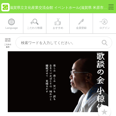
滋賀県立文化産業交流会館 イベントホール(滋賀県 米原市) のチケット情報
Language
こだわり検索
おすすめ
会員登録
ログイン
こだわり
条件
b