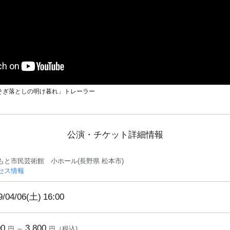
そぎ落としの明け暮れ」トレーラー
公演・チケット詳細情報
もと市民芸術館 小ホール(長野県 松本市)
セス情報
9/04/06(土)
16:00
00
3,800
円 ～
円（税込)