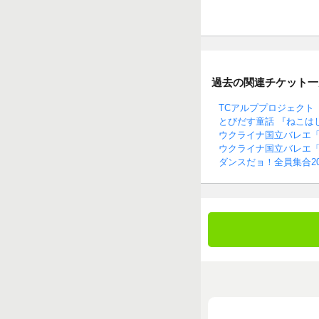
過去の関連チケット一
TCアルププロジェクト
とびだす童話 『ねこは
ウクライナ国立バレエ「
ウクライナ国立バレエ
ダンスだョ！全員集合20