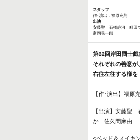
スタッフ
作･演出：福原充則
出演
安藤聖 石橋静河 町田
富岡晃一郎
第62回岸田國士
それぞれの善意が
右往左往する様を
【作･演出】福原
【出演】安藤聖 
か 佐久間麻由
<ベッド＆メイキ