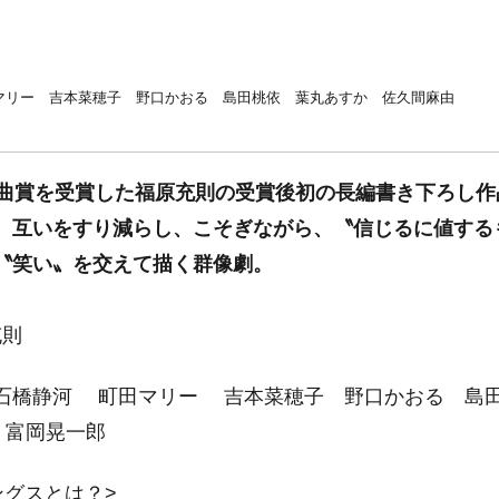
マリー 吉本菜穂子 野口かおる 島田桃依 葉丸あすか 佐久間麻由
戯曲賞を受賞した福原充則の受賞後初の長編書き下ろし
、互いをすり減らし、こそぎながら、〝信じるに値する
〝笑い〟を交えて描く群像劇。
充則
石橋静河 町田マリー 吉本菜穂子 野口かおる 島
 富岡晃一郎
ングスとは？>