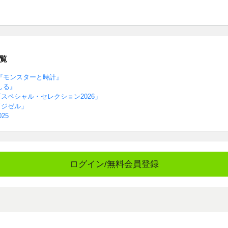
覧
『モンスターと時計』
しる』
スペシャル・セレクション2026」
「ジゼル」
25
ログイン/無料会員登録