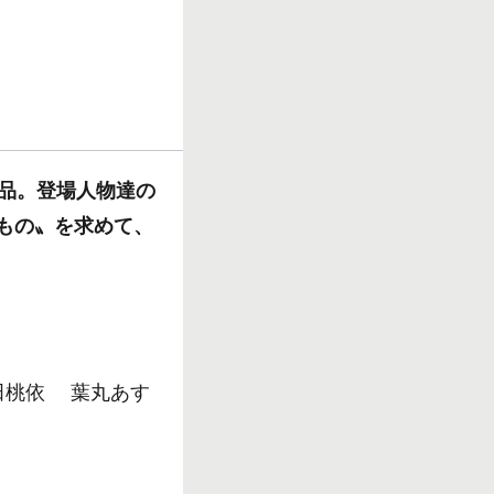
作品。登場人物達の
もの〟を求めて、
田桃依 葉丸あす