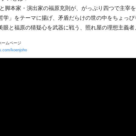
 と脚本家・演出家の福原充則が、がっぷり四つで主宰
哲学」をテーマに揚げ、矛盾だらけの世の中をちょっぴ
美眼と福原の猜疑心を武器に戦う、照れ屋の理想主義者
ホームページ
s.com/koenjoho