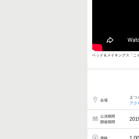
ベッド＆メイキングス「こ
まつ
会場
アク
公演期間
201
開催期間
1,0
価格