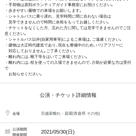
・手荷物は原則ボランティアガイド事務室にお預けください｡
・歩きやすい履物での来場をお願いします｡
・シャトルバスに乗り遅れ、見学時間に間に合わない場合は
見学できませんので時間に余裕をもってお越しください｡
・チケットをなくした方、忘れた方に関しては見学できませんのでご注
意ください｡
・シャトルバス以外(自家用車等)によるご来場は､ご遠慮ください｡
・建物は大正時代建造であり､現在も整備中のため､バリアフリーに
対応しておりません｡ご了承ください｡
・離れ内には､靴下等をはいてご来場ください｡
・離れ内には､杖を使っての入場できませんので､介助が必要な方は受付
で
お知らせください｡
公演・チケット詳細情報
宮越家離れ・庭園(青森県 その他)
会場
公演期間
2021/05/30(日)
開催期間