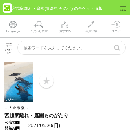
宮越家離れ・庭園(青森県 その他) のチケット情報
Language
こだわり検索
おすすめ
会員登録
ログイン
こだわり
条件
b
o
o
k
m
a
～大正浪漫～
r
k
宮越家離れ・庭園ものがたり
公演期間
2021/05/30(日)
開催期間