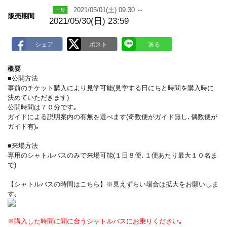
2021/05/01(土) 09:30 ～
販売期間
2021/05/30(日) 23:59
概要
■公開方法
事前のチケット購入により見学可能(見学する日にちと時間を購入時に
決めていただきます)
公開時間は７０分です｡
ガイドによる説明案内の有無を選べます(奇数便がガイド無し､偶数便が
ガイド有)｡
■来場方法
専用のシャトルバスのみで来場可能(１日８便､１便あたり最大１０名ま
で)
【シャトルバスの時間はこちら】※見えずらい場合は拡大をお願いしま
す｡
※購入した時間に間に合うシャトルバスにお乗りください｡