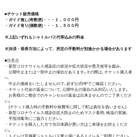
■チケット販売価格
・ガイド無し(奇数便)・・・１，０００円
・ガイド有り(偶数便)・・・１，５００円
※上記いずれもシャトルバス代等込みの料金
※決済・発券方法によって、所定の手数料が別途かかる場合があります
■注意点
・新型コロナウイルス感染症の状況や拡大状況や悪天候等を鑑み､
公開中止または一部中止の場合があります｡その際は､チケット購入者
へ
中止の連絡をいたしませんので､必ず公式HPでご確認ください｡
・チケット代金の返金について､公開中止の場合のみ対応いたします｡
お客様のご都合でのキャンセルの返金は出来ませんのでご了承くださ
い｡
(チケット購入時の手数料や旅費等に関して町は責任を負いません)
・新型コロナウイルス感染症拡大防止のためマスク着用､検温の実施､
手指消毒等にご協力ください｡
・チケットを購入した方で当日体調が悪い方はご来場をお控えくださ
い｡
・トイレは宮越家シャトルバス乗り場にあるトイレをご利用ください｡