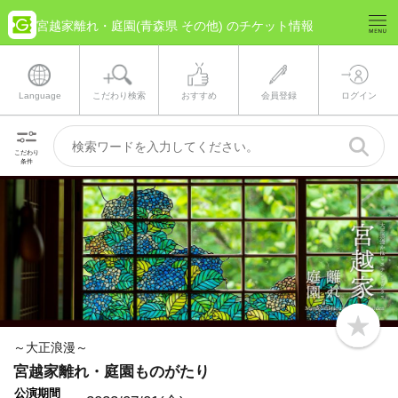
宮越家離れ・庭園(青森県 その他) のチケット情報
Language
こだわり検索
おすすめ
会員登録
ログイン
こだわり
条件
b
o
～大正浪漫～
o
宮越家離れ・庭園ものがたり
k
m
公演期間