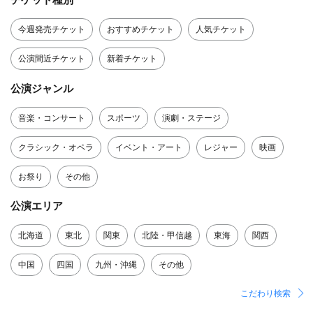
今週発売チケット
おすすめチケット
人気チケット
公演間近チケット
新着チケット
公演ジャンル
音楽・コンサート
スポーツ
演劇・ステージ
クラシック・オペラ
イベント・アート
レジャー
映画
お祭り
その他
公演エリア
北海道
東北
関東
北陸・甲信越
東海
関西
中国
四国
九州・沖縄
その他
こだわり検索