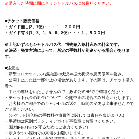
※購入した時間に間に合うシャトルバスにお乗りください｡
■チケット販売価格
・ガイド無し(2、7便)・・・１，２００円
・ガイド有り(1、3、4、5、6、8便)・・・１，５００円
※上記いずれもシャトルバス代、博物館入館料込みの料金です。
※決済・発券方法によって、所定の手数料が別途かかる場合がありま
す。
■注意点
・新型コロナウイルス感染症の状況や拡大状況や悪天候等を鑑み、
公開中止または一部中止の場合があります。その際は、チケット購入
者へ
中止の連絡をいたしませんので、必ず公式HPでご確認ください。
・チケット代金の返金について、公開中止の場合のみ対応いたします。
お客様のご都合でのキャンセルの返金、時間の変更は出来ませんので
ご了承ください。
(チケット購入時の手数料や旅費等に関しては責任を負いません)
・手荷物は原則ボランティアガイド事務室にお預けください。
(建物内のものを守るためにご協力ください)
・歩きやすい履物での来場をお願いします。
・シャトルバス以外（自家用車等）でのご来場は、ご遠慮ください。