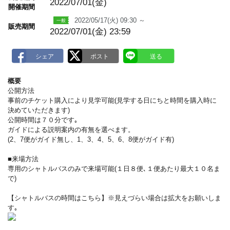
a
2022/07/01(金)
開催期間
r
k
2022/05/17(火) 09:30 ～
販売期間
2022/07/01(金) 23:59
概要
公開方法
事前のチケット購入により見学可能(見学する日にちと時間を購入時に
決めていただきます)
公開時間は７０分です｡
ガイドによる説明案内の有無を選べます。
(2、7便がガイド無し、1、3、4、5、6、8便がガイド有)
■来場方法
専用のシャトルバスのみで来場可能(１日８便､１便あたり最大１０名ま
で)
【シャトルバスの時間はこちら】※見えづらい場合は拡大をお願いしま
す｡