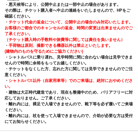
・悪天候等により、公開中止または一部中止の場合があります。
その際は、チケット購入者へ中止の連絡をいたしませんので、HPをご
確認ください。
・
チケット代金の返金について、公開中止の場合のみ対応いたします。
お客様のご都合でのキャンセルの返金、時間の変更は出来ませんのでご
了承ください。
（チケット購入時の手数料や旅費等に関しては責任を負いません）
・
手荷物は原則、撮影できる機器以外は禁止といたします。
(建物内のものを守るためにご協力ください)
・シャトルバスに乗り遅れ、見学時間に間に合わない場合は見学できま
せんので時間に余裕をもってお越しください。
・チケットをなくした方、忘れた方に関しては見学できませんのでご注
意ください。
・
シャトルバス以外（自家用車等）でのご来場は、絶対におやめくださ
い。
・建物は大正時代建造であり、現在も整備中のため、バリアフリーに対
応しておりません。ご了承ください。
・離れ内には、裸足で入場できませんので、靴下等を必ず履いてご来場
ください。
・離れ内には、杖を使って入場できませんので、介助が必要な方は受付
にてお知らせください。