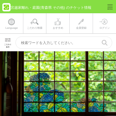
宮越家離れ・庭園(青森県 その他) のチケット情報
Language
こだわり検索
おすすめ
会員登録
ログイン
こだわり
条件