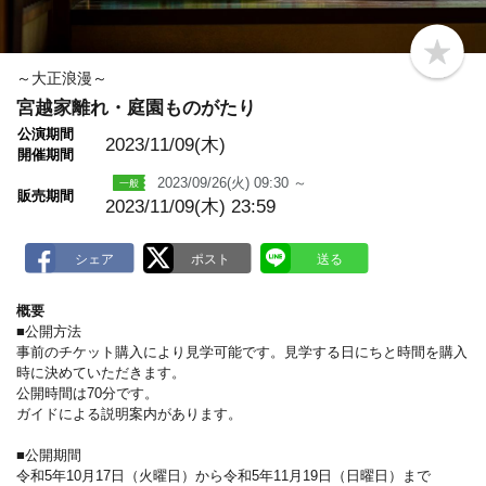
b
o
～大正浪漫～
o
宮越家離れ・庭園ものがたり
k
m
公演期間
a
2023/11/09(木)
開催期間
r
k
2023/09/26(火) 09:30 ～
販売期間
2023/11/09(木) 23:59
概要
■公開方法
事前のチケット購入により見学可能です。見学する日にちと時間を購入
時に決めていただきます。
公開時間は70分です。
ガイドによる説明案内があります。
■公開期間
令和5年10月17日（火曜日）から令和5年11月19日（日曜日）まで