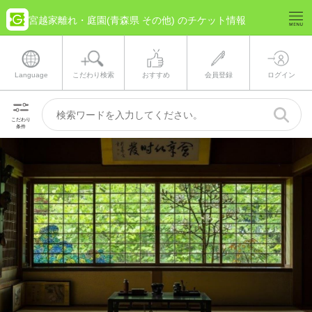
宮越家離れ・庭園(青森県 その他) のチケット情報
Language
こだわり検索
おすすめ
会員登録
ログイン
こだわり
条件