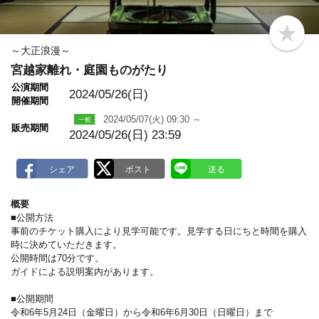
b
o
～大正浪漫～
o
宮越家離れ・庭園ものがたり
k
m
公演期間
a
2024/05/26(日)
開催期間
r
k
2024/05/07(火) 09:30 ～
販売期間
2024/05/26(日) 23:59
概要
■公開方法
事前のチケット購入により見学可能です。見学する日にちと時間を購入
時に決めていただきます。
公開時間は70分です。
ガイドによる説明案内があります。
■公開期間
令和6年5月24日（金曜日）から令和6年6月30日（日曜日）まで