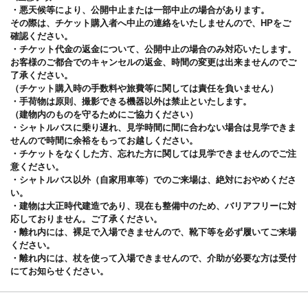
・悪天候等により、公開中止または一部中止の場合があります。
その際は、チケット購入者へ中止の連絡をいたしませんので、HPをご
確認ください。
・チケット代金の返金について、公開中止の場合のみ対応いたします。
お客様のご都合でのキャンセルの返金、時間の変更は出来ませんのでご
了承ください。
（チケット購入時の手数料や旅費等に関しては責任を負いません）
・手荷物は原則、撮影できる機器以外は禁止といたします。
（建物内のものを守るためにご協力ください）
・シャトルバスに乗り遅れ、見学時間に間に合わない場合は見学できま
せんので時間に余裕をもってお越しください。
・チケットをなくした方、忘れた方に関しては見学できませんのでご注
意ください。
・シャトルバス以外（自家用車等）でのご来場は、絶対におやめくださ
い。
・建物は大正時代建造であり、現在も整備中のため、バリアフリーに対
応しておりません。ご了承ください。
・離れ内には、裸足で入場できませんので、靴下等を必ず履いてご来場
ください。
・離れ内には、杖を使って入場できませんので、介助が必要な方は受付
にてお知らせください。