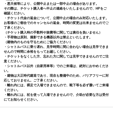
・悪天候等により、公開中止または一部中止の場合があります。
その際は、チケット購入者へ中止の連絡をいたしませんので、HPをご
確認ください。
・チケット代金の返金について、公開中止の場合のみ対応いたします。
お客様のご都合でのキャンセルの返金、時間の変更は出来ませんのでご
了承ください。
（チケット購入時の手数料や旅費等に関しては責任を負いません）
・手荷物は原則、撮影できる機器以外は禁止といたします。
（建物内のものを守るためにご協力ください）
・シャトルバスに乗り遅れ、見学時間に間に合わない場合は見学できま
せんので時間に余裕をもってお越しください。
・チケットをなくした方、忘れた方に関しては見学できませんのでご注
意ください。
・シャトルバス以外（自家用車等）でのご来場は、絶対におやめくださ
い。
・建物は大正時代建造であり、現在も整備中のため、バリアフリーに対
応しておりません。ご了承ください。
・離れ内には、裸足で入場できませんので、靴下等を必ず履いてご来場
ください。
・離れ内には、杖を使って入場できませんので、介助が必要な方は受付
にてお知らせください。