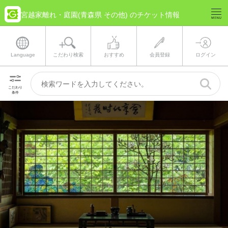
宮越家離れ・庭園(青森県 その他) のチケット情報
Language
こだわり検索
おすすめ
会員登録
ログイン
こだわり
条件