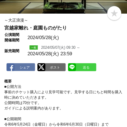
b
o
～大正浪漫～
o
宮越家離れ・庭園ものがたり
k
m
公演期間
a
2024/05/28(火)
開催期間
r
k
2024/05/07(火) 09:30 ～
販売期間
2024/05/28(火) 23:59
概要
■公開方法
事前のチケット購入により見学可能です。見学する日にちと時間を購入
時に決めていただきます。
公開時間は70分です。
ガイドによる説明案内があります。
■公開期間
令和6年5月24日（金曜日）から令和6年6月30日（日曜日）まで