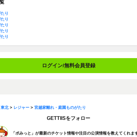
覧
がたり
がたり
がたり
がたり
がたり
ログイン/無料会員登録
>
東北
>
レジャー
>
宮越家離れ・庭園ものがたり
GETTIISをフォロー
「ポみっと」が最新のチケット情報や注目の公演情報を教えてくれま