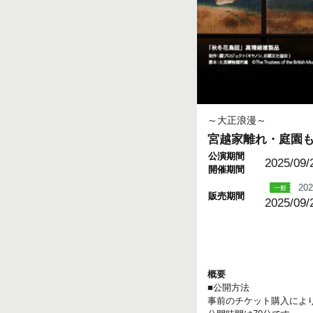
～大正浪漫～
宮越家離れ・庭園
公演期間
2025/09/
開催期間
202
販売期間
2025/09/
概要
■公開方法
事前のチケット購入によ