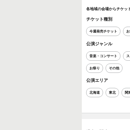
各地域の会場からチケッ
チケット種別
今週発売チケット
お
公演ジャンル
音楽・コンサート
ス
お祭り
その他
公演エリア
北海道
東北
関