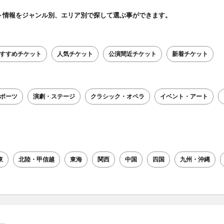
ト情報をジャンル別、エリア別で探して選ぶ事ができます。
すすめチケット
人気チケット
公演間近チケット
新着チケット
ポーツ
演劇・ステージ
クラシック・オペラ
イベント・アート
東
北陸・甲信越
東海
関西
中国
四国
九州・沖縄