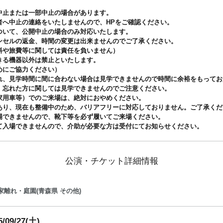
中止または一部中止の場合があります。
者へ中止の連絡をいたしませんので、HPをご確認ください。
ついて、公開中止の場合のみ対応いたします。
ンセルの返金、時間の変更は出来ませんのでご了承ください。
料や旅費等に関しては責任を負いません）
きる機器以外は禁止といたします。
めにご協力ください）
れ、見学時間に間に合わない場合は見学できませんので時間に余裕をもってお
、忘れた方に関しては見学できませんのでご注意ください。
家用車等）でのご来場は、絶対におやめください。
あり、現在も整備中のため、バリアフリーに対応しておりません。ご了承くだ
場できませんので、靴下等を必ず履いてご来場ください。
て入場できませんので、介助が必要な方は受付にてお知らせください。
公演・チケット詳細情報
家離れ・庭園(青森県 その他)
5/09/27(土)