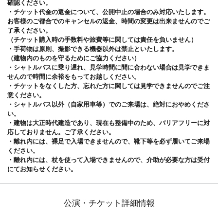
確認ください。
・チケット代金の返金について、公開中止の場合のみ対応いたします。
お客様のご都合でのキャンセルの返金、時間の変更は出来ませんのでご
了承ください。
（チケット購入時の手数料や旅費等に関しては責任を負いません）
・手荷物は原則、撮影できる機器以外は禁止といたします。
（建物内のものを守るためにご協力ください）
・シャトルバスに乗り遅れ、見学時間に間に合わない場合は見学できま
せんので時間に余裕をもってお越しください。
・チケットをなくした方、忘れた方に関しては見学できませんのでご注
意ください。
・シャトルバス以外（自家用車等）でのご来場は、絶対におやめくださ
い。
・建物は大正時代建造であり、現在も整備中のため、バリアフリーに対
応しておりません。ご了承ください。
・離れ内には、裸足で入場できませんので、靴下等を必ず履いてご来場
ください。
・離れ内には、杖を使って入場できませんので、介助が必要な方は受付
にてお知らせください。
公演・チケット詳細情報