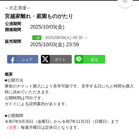
b
o
～大正浪漫～
o
宮越家離れ・庭園ものがたり
k
m
公演期間
a
2025/10/03(金)
開催期間
r
k
2025/09/09(火) 09:30 ～
販売期間
2025/10/03(金) 23:59
概要
■公開方法
事前のチケット購入により見学可能です。見学する日にちと時間を購入
時に決めていただきます。
公開時間は70分です。
ガイドによる説明案内があります。
■公開期間
令和7年9月26日（金曜日）から令和7年11月2日（日曜日）まで
（注意）
毎週月曜日は定休日となります。