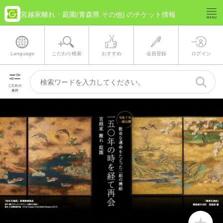
宮越家離れ・庭園(青森県 その他) のチケット情報
Language
こだわり検索
おすすめ
会員登録
ログイン
こだわり
条件