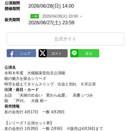
m
公演期間
a
2026/06/28(日)
14:00
開催期間
r
k
2026/04/28(火) 10:00 ～
販売期間
2026/06/27(土) 23:59
公式サイト
公演名
令和８年度 大槻能楽堂自主公演能
能の魅力を探るシリーズ
時空を超えてタイムスリップ 出会と別れ ６月公演
出演・曲目・カード
お話 「夫婦の出会い 変わらぬ愛」 高桑 いづみ
能 「芦刈」 大槻 裕一
発売情報
友の会先行 4月17日 一般 4月28日
【シリーズ７公演セット券】
友の会先行 1月28日 一般 2月9日 ※販売は4月24日まで