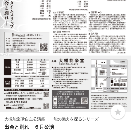
b
o
大槻能楽堂自主公演能 能の魅力を探るシリーズ
o
出会と別れ ６月公演
k