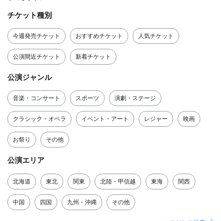
チケット種別
今週発売チケット
おすすめチケット
人気チケット
公演間近チケット
新着チケット
公演ジャンル
音楽・コンサート
スポーツ
演劇・ステージ
クラシック・オペラ
イベント・アート
レジャー
映画
お祭り
その他
公演エリア
北海道
東北
関東
北陸・甲信越
東海
関西
中国
四国
九州・沖縄
その他