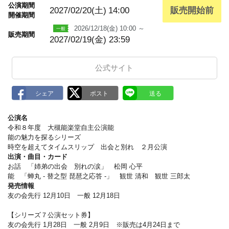
m
公演期間
a
2027/02/20(土)
14:00
販売開始前
開催期間
r
k
2026/12/18(金) 10:00 ～
販売期間
2027/02/19(金) 23:59
公式サイト
公演名
令和８年度 大槻能楽堂自主公演能
能の魅力を探るシリーズ
時空を超えてタイムスリップ 出会と別れ ２月公演
出演・曲目・カード
お話 「姉弟の出会 別れの涙」 松岡 心平
能 「蝉丸 - 替之型 琵琶之応答 -」 観世 清和 観世 三郎太
発売情報
友の会先行 12月10日 一般 12月18日
【シリーズ７公演セット券】
友の会先行 1月28日 一般 2月9日 ※販売は4月24日まで