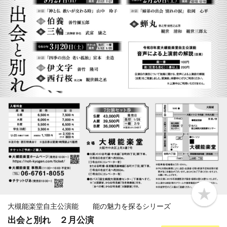
b
o
大槻能楽堂自主公演能 能の魅力を探るシリーズ
o
出会と別れ ２月公演
k