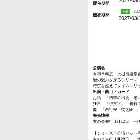
2027/03/
開催期間
202
販売期間
2027/03/
公演名
令和８年度 大槻能楽堂
能の魅力を探るシリーズ
時空を超えてタイムスリ
出演・曲目・カード
お話 「四季の出会 老い
狂言 「伊文字」 善竹 
能 「西行桜 - 杖之舞 -
発売情報
友の会先行 1月12日 一般
【シリーズ７公演セット
友の会先行 1月28日 一