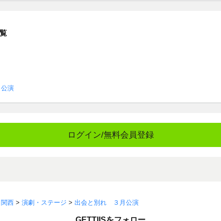
覧
月公演
ログイン/無料会員登録
>
関西
>
演劇・ステージ
>
出会と別れ ３月公演
GETTIISをフォロー