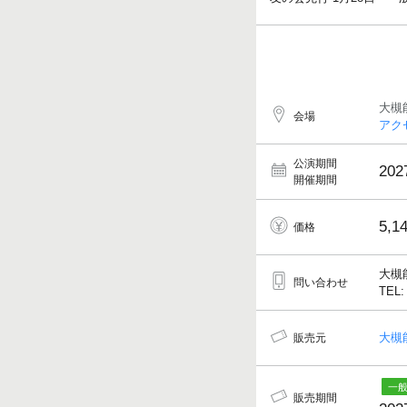
大槻
会場
アク
公演期間
202
開催期間
5,1
価格
大槻
問い合わせ
TEL:
大槻
販売元
販売期間