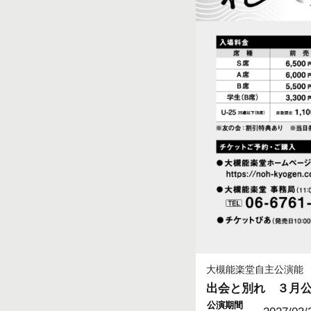
大槻能楽堂自主公演能
出会と別れ ３月
公演期間