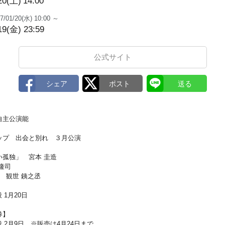
20(土)
14:00
7/01/20(水) 10:00 ～
19(金) 23:59
公式サイト
自主公演能
ップ 出会と別れ ３月公演
孤独」 宮本 圭造
隆司
」 観世 銕之丞
 1月20日
券】
般 2月9日 ※販売は4月24日まで