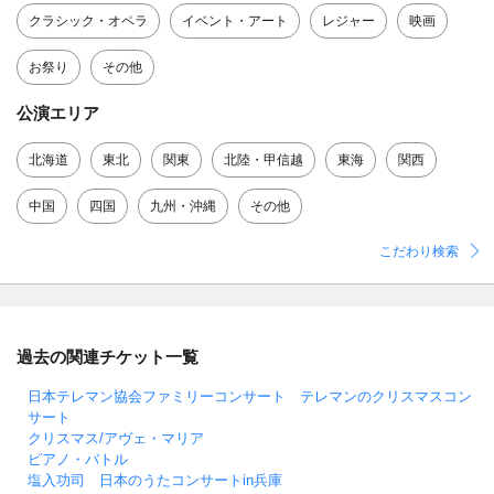
クラシック・オペラ
イベント・アート
レジャー
映画
お祭り
その他
公演エリア
北海道
東北
関東
北陸・甲信越
東海
関西
中国
四国
九州・沖縄
その他
こだわり検索
過去の関連チケット一覧
日本テレマン協会ファミリーコンサート テレマンのクリスマスコン
サート
クリスマス/アヴェ・マリア
ピアノ・バトル
塩入功司 日本のうたコンサートin兵庫