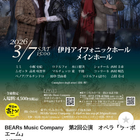
b
o
BEARs Music Company 第2回公演 オペラ『ラ・ボ
o
エーム』
k