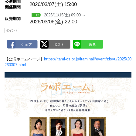
m
公演期間
2026/03/07(土)
15:00
a
開催期間
r
k
2025/11/15(土) 09:00 ～
販売期間
2026/03/06(金) 22:00
ポイント
【公演ホームページ】
https://itami-cs.or.jp/itamihall/event/zisyu/2025/20
260307.html