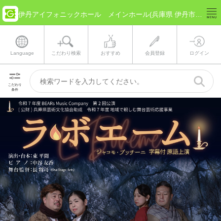
伊丹アイフォニックホール メインホール(兵庫県 伊丹市) のチケット情報
Language
こだわり検索
おすすめ
会員登録
ログイン
こだわり
条件