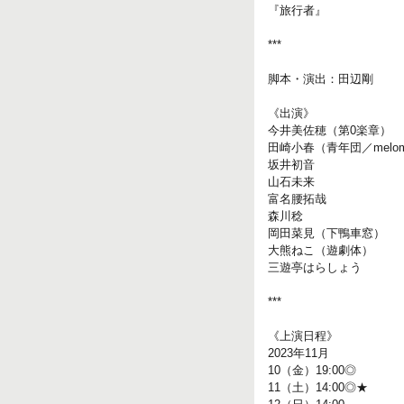
『旅行者』
***
脚本・演出：田辺剛
《出演》
今井美佐穂（第0楽章）
田崎小春（青年団／melom
坂井初音
山石未来
富名腰拓哉
森川稔
岡田菜見（下鴨車窓）
大熊ねこ（遊劇体）
三遊亭はらしょう
***
《上演日程》
2023年11月
10（金）19:00◎
11（土）14:00◎★