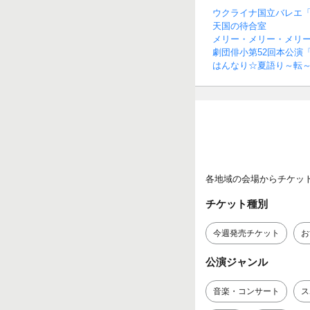
ウクライナ国立バレエ
天国の待合室
メリー・メリー・メリ
劇団俳小第52回本公演
はんなり☆夏語り～転
各地域の会場からチケッ
チケット種別
今週発売チケット
お
公演ジャンル
音楽・コンサート
ス