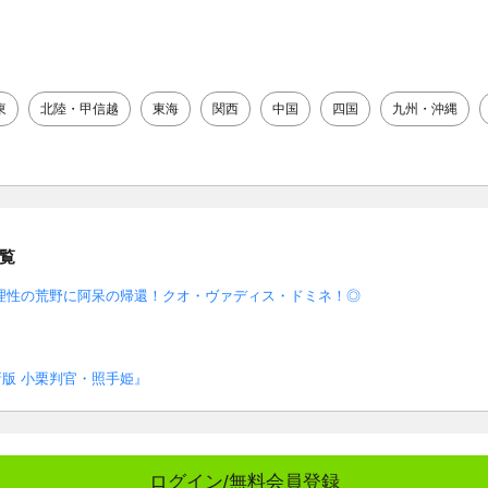
東
北陸・甲信越
東海
関西
中国
四国
九州・沖縄
覧
理性の荒野に阿呆の帰還！クオ・ヴァディス・ドミネ！◎
版 小栗判官・照手姫』
ログイン/無料会員登録