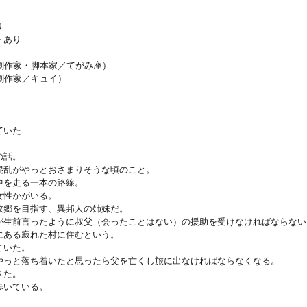
り
トあり
作家・脚本家／てがみ座）
作家／キュイ）
ていた
の話。
混乱がやっとおさまりそうな頃のこと。
中を走る一本の路線。
女性かがいる。
故郷を目指す、異邦人の姉妹だ。
が生前言ったように叔父（会ったことはない）の援助を受けなければならない
にある寂れた村に住むという。
ていた。
やっと落ち着いたと思ったら父を亡くし旅に出なければならなくなる。
きた。
歩いている。