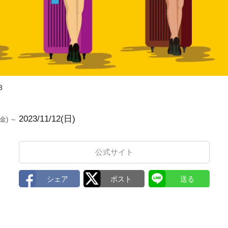
8
』
2023/11/12(日)
0(金) ～
公式サイト