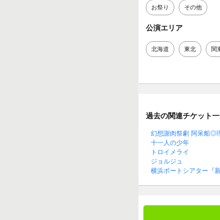
お祭り
その他
公演エリア
北海道
東北
関
過去の関連チケット一
幻想謝肉祭劇 阿呆船◎
十一人の少年
トロイメライ
ジョルジュ
横浜ボートシアター『新