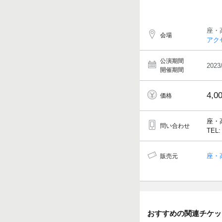
座・
会場
アク
公演期間
2023
開催期間
4,0
価格
座・
問い合わせ
TEL:
座・
販売元
おすすめの関連チケッ