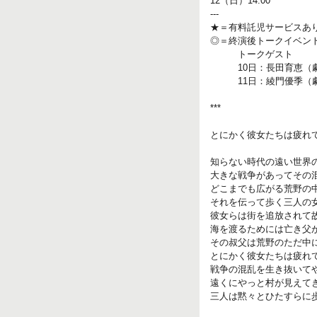
12（日）14:00
---
★＝有料託児サービスあ
◎＝終演後トークイベン
トークゲスト
10日：長田育恵（劇
11日：綾門優季（劇
***
とにかく彼女たちは疲れ
知らない時代の遠い世界
大きな戦争があってその
どこまでも広がる荒野の
それを伝って歩く三人の
彼女らは街を追放されて
海を渡るためには亡き父
その叔父は荒野のただ中
とにかく彼女たちは疲れ
戦争の混乱を生き抜いて
遠くにやっと村が見えて
三人は黙々とひたすらに