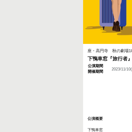
座・高円寺 秋の劇場1
下鴨車窓『旅行者
公演期間
2023/11/1
開催期間
公演概要
下鴨車窓