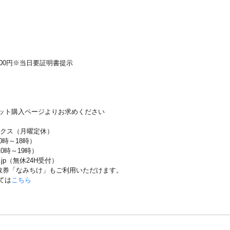
000円※当日要証明書提示
ト購入ページよりお求めください
ックス（月曜定休）
10時～18時）
0時～19時）
nji.jp（無休24H受付）
券「なみちけ」もご利用いただけます。
ては
こちら