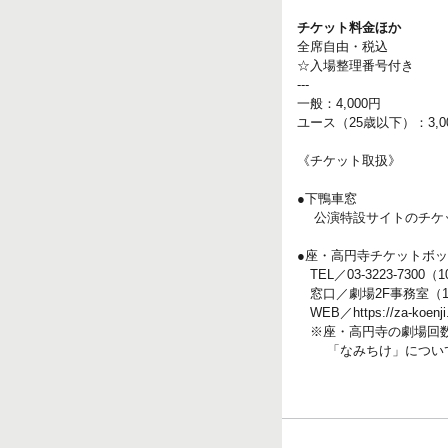
チケット料金ほか
全席自由・税込
☆入場整理番号付き
---
一般：4,000円
ユース（25歳以下）：3,
《チケット取扱》
●下鴨車窓
公演特設サイトのチケッ
●座・高円寺チケットボ
TEL／03-3223-7300（
窓口／劇場2F事務室（1
WEB／https://za-koe
※座・高円寺の劇場回数
「なみちけ」につい