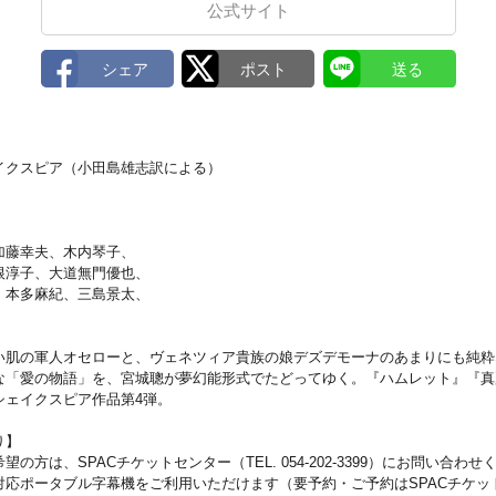
公式サイト
イクスピア（小田島雄志訳による）
加藤幸夫、木内琴子、
根淳子、大道無門優也、
、本多麻紀、三島景太、
い肌の軍人オセローと、ヴェネツィア貴族の娘デズデモーナのあまりにも純粋
な「愛の物語」を、宮城聰が夢幻能形式でたどってゆく。『ハムレット』『真
シェイクスピア作品第4弾。
り】
の方は、SPACチケットセンター（TEL. 054-202-3399）にお問い合わせ
英語対応ポータブル字幕機をご利用いただけます（要予約・ご予約はSPACチケ