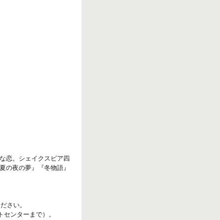
な恋。シェイクスピア四
夏の夜の夢』『冬物語』
ください。
ットセンターまで）。