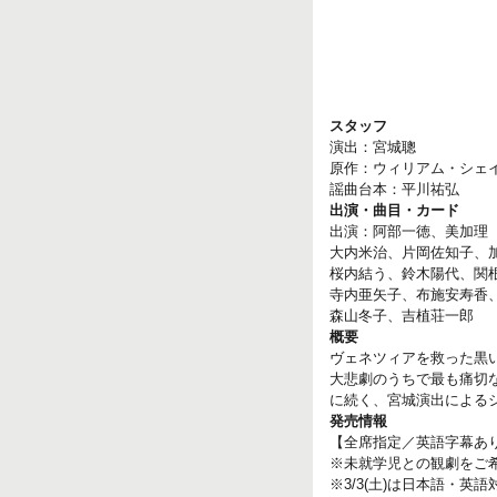
スタッフ
演出：宮城聰
原作：ウィリアム・シェ
謡曲台本：平川祐弘
出演・曲目・カード
出演：阿部一徳、美加理
大内米治、片岡佐知子、
桜内結う、鈴木陽代、関
寺内亜矢子、布施安寿香
森山冬子、吉植荘一郎
概要
ヴェネツィアを救った黒
大悲劇のうちで最も痛切
に続く、宮城演出による
発売情報
【全席指定／英語字幕あ
※未就学児との観劇をご希望
※3/3(土)は日本語・