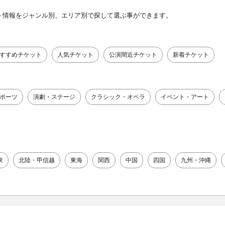
ト情報をジャンル別、エリア別で探して選ぶ事ができます。
すすめチケット
人気チケット
公演間近チケット
新着チケット
ポーツ
演劇・ステージ
クラシック・オペラ
イベント・アート
東
北陸・甲信越
東海
関西
中国
四国
九州・沖縄