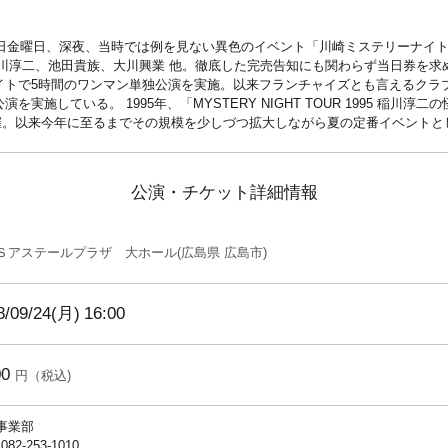
十三日金曜日、深夜、当時では例を見ない異色のイベント「川崎ミステリーナイ
川淳二、池田貴族、大川興業 他。徹底した完売告知にも関わらず当日券を求め
イトで5時間のワンマン単独公演を実施。以来フランチャイズとも言えるクラ
実施している。 1995年、「MYSTERY NIGHT TOUR 1995 稲川淳
開催。以来今年に至るまでその規模を少しづつ拡大しながら夏の定番イベントと
公演・チケット詳細情報
Ｓアステールプラザ 大ホール(広島県 広島市)
8/09/24(月)
16:00
00
円（税込)
S事業部
 082-253-1010