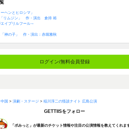
覧
クーヘンとヒロシマ」
ース「リムジン」 作・演出 倉持 裕
がエイプリルフール～
ス「神の子」 作・演出：赤堀雅秋
ログイン/無料会員登録
>
中国
>
演劇・ステージ
>
稲川淳二の怪談ナイト 広島公演
GETTIISをフォロー
「ポみっと」が最新のチケット情報や注目の公演情報を教えてくれま