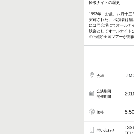
怪談ナイトの歴史
1993年、お盆、八月
実施された。 出演者は稲
には同会場にてオールナ
秋楽としてオールナイト公演を
の"怪談"全国ツアーが
ＪＭ
会場
公演期間
201
開催期間
5,5
価格
TS
問い合わせ
TEL: