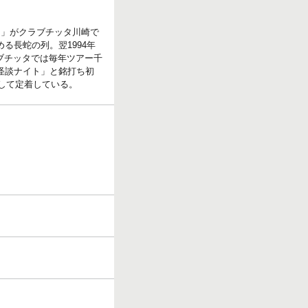
ト」がクラブチッタ川崎で
る長蛇の列。翌1994年
ブチッタでは毎年ツアー千
二の怪談ナイト」と銘打ち初
して定着している。